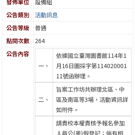
發佈單位
設備組
公告類別
活動訊息
公告等級
普通
點閱次數
264
公告內容
依據國立臺灣圖書館114年1
一、
月16日圖採字第114020001
11號函辦理。
旨案工作坊共辦理北區、中
二、
區及南區等3場，活動資訊詳
如附件。
請貴校本權責核予報名參加
人員公(差)假登記；倘有相