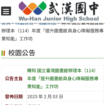
跳
至
選
主
首頁
>
校園公告
>
活動訊息
>
轉知 國立臺灣圖書館
單
要
辦理本（114）年度「提升圖書館員身心障礙服務專
內
業知能」工作坊
容
校園公告
區
轉知 國立臺灣圖書館辦理本（114）
公告主旨
年度「提升圖書館員身心障礙服務專
業知能」工作坊
發佈日期
2025 年 2 月 03 日