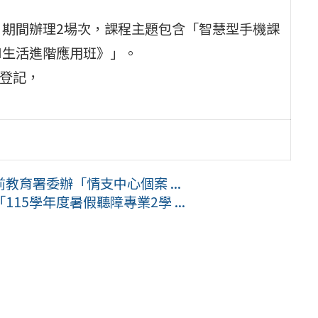
24日期間辦理2場次，課程主題包含「智慧型手機課
I生活進階應用班》」。
假登記，
育署委辦「情支中心個案 ...
5學年度暑假聽障專業2學 ...