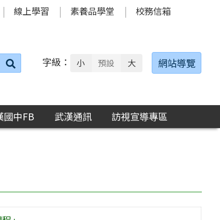
線上學習
素養品學堂
校務信箱
字級：
送出
網站導覽
小
預設
大
搜
尋：
漢國中FB
武漢通訊
訪視宣導專區
課程」