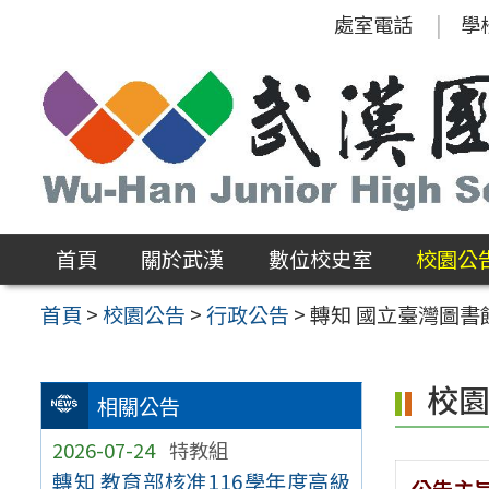
跳
處室電話
學
至
主
要
內
容
區
首頁
關於武漢
數位校史室
校園公
首頁
>
校園公告
>
行政公告
>
轉知 國立臺灣圖
校
相關公告
2026-07-24
特教組
轉知 教育部核准116學年度高級
公告主