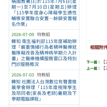
稱國教署)訂於115年7月6日(星
期一)至7月10日(星期五)辦理
「115學年度身心障礙學生適性
輔導安置聯合安置─餘額安置報
名作業」
2026-07-09
特教組
轉知 衛生福利部115年度補助辦
理「嚴重情緒行為者精神醫療就
相關附
醫障礙改善及精神病早期介入計
畫」之醫療機構服務窗口及特別
【2
門診服務概況
【2
2026-07-03
特教組
轉知 社團法人台灣數位有聲書推
展學會辦理「115年度視障學生
及陪同者(家長及老師)暑期及下
學期電腦課程」