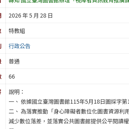
期
2026 年 5 月 28 日
位
特教組
別
行政公告
級
普通
數
66
容
說明：
一、 依據國立臺灣圖書館115年5月18日圖採字第11
二、 為落實推動「身心障礙者數位化圖書資源利
減少數位落差，並落實公共圖書館提供公平閱讀權