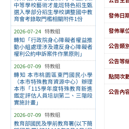
中等學校藝術才能班特色招生甄
選入學部分招生學校調整國中教
發佈日
育會考錄取門檻相關附件1份
發佈單
2026-07-24
特教組
轉知「行政院身心障礙者權益推
公告類
動小組處理涉及違反身心障礙者
權利公約申訴案件作業原則」
公告等
2026-07-09
特教組
轉知 本市桃園區東門國民小學
點閱次
（本市特殊教育資源中心）辦理
本市「115學年度特殊教育新進
公告內
鑑定評估人員培訓第二、三階段
實施計畫」
2026-07-09
特教組
教育部國民及學前教育署(以下簡