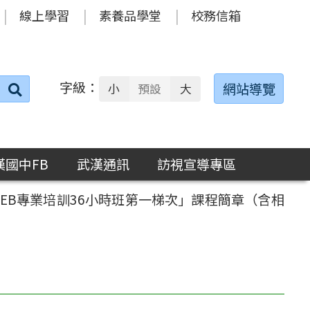
線上學習
素養品學堂
校務信箱
字級：
送出
網站導覽
小
預設
大
搜
尋：
漢國中FB
武漢通訊
訪視宣導專區
EB專業培訓36小時班第一梯次」課程簡章（含相