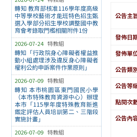
轉知 教育部核准116學年度高級
公告主
中等學校藝術才能班特色招生甄
選入學部分招生學校調整國中教
育會考錄取門檻相關附件1份
發佈日
2026-07-24
特教組
轉知「行政院身心障礙者權益推
發佈單
動小組處理涉及違反身心障礙者
權利公約申訴案件作業原則」
公告類
2026-07-09
特教組
公告等
轉知 本市桃園區東門國民小學
（本市特殊教育資源中心）辦理
點閱次
本市「115學年度特殊教育新進
鑑定評估人員培訓第二、三階段
公告內
實施計畫」
2026-07-09
特教組