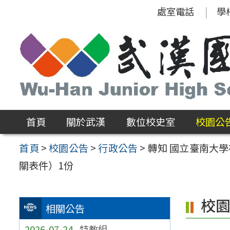
跳
處室電話
學
至
主
要
內
容
區
首頁
關於武漢
數位校史室
校園公
首頁
>
校園公告
>
行政公告
>
轉知 國立臺南大
關表件）1份
校
相關公告
2026-07-24
特教組