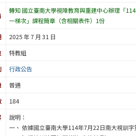
轉知 國立臺南大學視障教育與重建中心辦理「114
旨
一梯次」課程簡章（含相關表件）1份
期
2025 年 7 月 31 日
位
特教組
別
行政公告
級
普通
數
184
容
說明：
一、 依據國立臺南大學114年7月22日南大視訓字第