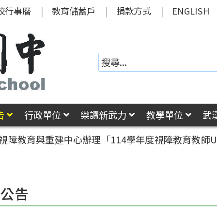
校行事曆
教育儲蓄戶
捐款方式
ENGLISH
告
行政單位
樂讀新武力
教學單位
武
學視障教育與重建中心辦理「114學年度視障教育教師U
園公告