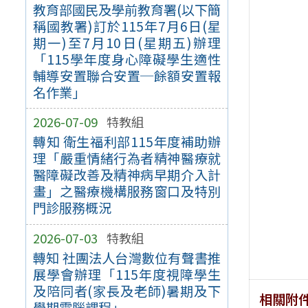
教育部國民及學前教育署(以下簡
稱國教署)訂於115年7月6日(星
期一)至7月10日(星期五)辦理
「115學年度身心障礙學生適性
輔導安置聯合安置─餘額安置報
名作業」
2026-07-09
特教組
轉知 衛生福利部115年度補助辦
理「嚴重情緒行為者精神醫療就
醫障礙改善及精神病早期介入計
畫」之醫療機構服務窗口及特別
門診服務概況
2026-07-03
特教組
轉知 社團法人台灣數位有聲書推
展學會辦理「115年度視障學生
及陪同者(家長及老師)暑期及下
相關附
學期電腦課程」