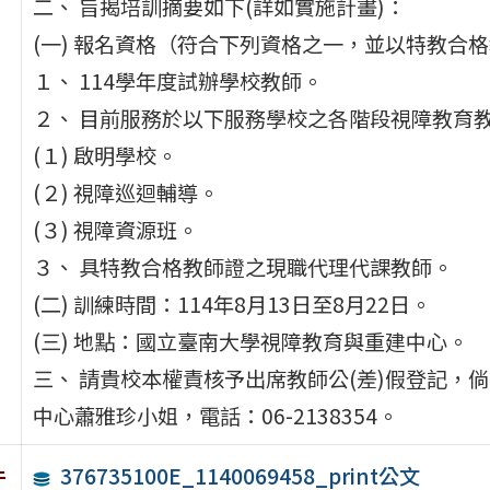
二、 旨揭培訓摘要如下(詳如實施計畫)：
(一) 報名資格（符合下列資格之一，並以特教合
１、 114學年度試辦學校教師。
２、 目前服務於以下服務學校之各階段視障教育
(１) 啟明學校。
(２) 視障巡迴輔導。
(３) 視障資源班。
３、 具特教合格教師證之現職代理代課教師。
(二) 訓練時間：114年8月13日至8月22日。
(三) 地點：國立臺南大學視障教育與重建中心。
三、 請貴校本權責核予出席教師公(差)假登記，
中心蕭雅珍小姐，電話：06-2138354。
376735100E_1140069458_print公文
件