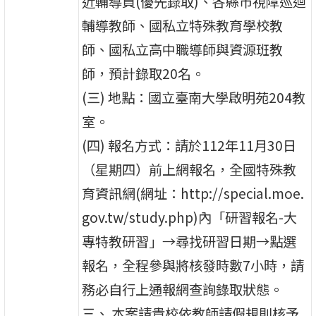
近輔導員(優先錄取)、各縣市視障巡迴
輔導教師、國私立特殊教育學校教
師、國私立高中職導師與資源班教
師，預計錄取20名。
(三) 地點：國立臺南大學啟明苑204教
室。
(四) 報名方式：請於112年11月30日
（星期四）前上網報名，全國特殊教
育資訊網(網址：http://special.moe.
gov.tw/study.php)內「研習報名-大
專特教研習」→尋找研習日期→點選
報名，全程參與將核發時數7小時，請
務必自行上通報網查詢錄取狀態。
三、 本案請貴校依教師請假規則核予