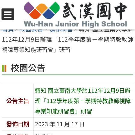
跳
至
選
主
首頁
>
校園公告
>
進修研習
>
轉知 國立臺南大學於
單
要
112年12月9日辦理「112學年度第ㄧ學期特教教師
內
視障專業知能研習會」研習
容
校園公告
區
轉知 國立臺南大學於112年12月9日辦
公告主旨
理「112學年度第ㄧ學期特教教師視障
專業知能研習會」研習
發佈日期
2023 年 11 月 17 日