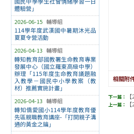
國民中學學生社會情緒學習一日
體驗營」
2026-06-15
輔導組
114學年度武漢國中暑期沐光品
夏夏令營活動
2026-04-13
輔導組
轉知教育部國教署生命教育專業
發展中心（國立羅東高級中學）
辦理「115年度生命教育議題融
相關附
入教學－國民中小學教案（教
材）推薦實施計畫」
【2
2026-04-13
輔導組
【2
轉知僑愛國小114學年度教育優
先區親職教育講座-「打開親子溝
通的黃金之鑰」