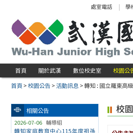
跳
處室電話
學
至
主
要
內
容
區
首頁
關於武漢
數位校史室
校園公
首頁
>
校園公告
>
活動訊息
>
轉知 : 國立羅東
校
相關公告
2026-07-06
輔導組
轉知家庭教育中心115年度祖孫
公告主