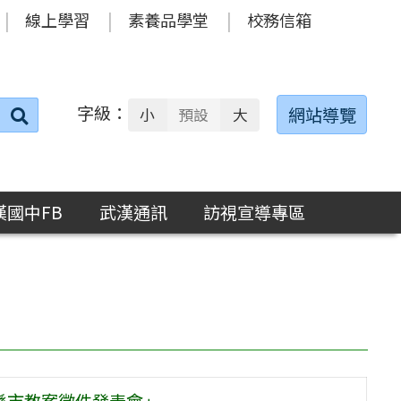
線上學習
素養品學堂
校務信箱
字級：
送出
網站導覽
小
預設
大
搜
尋：
漢國中FB
武漢通訊
訪視宣導專區
育縣市教案徵件發表會」