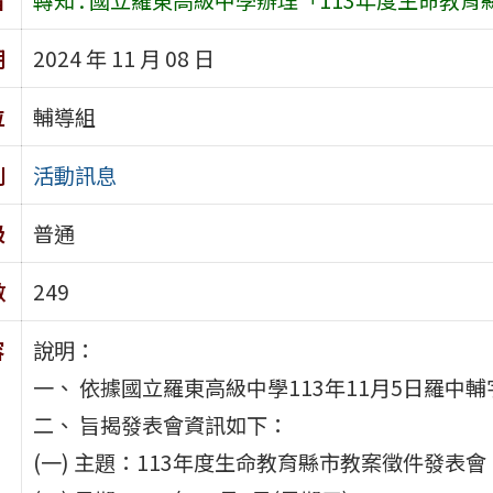
期
2024 年 11 月 08 日
位
輔導組
別
活動訊息
級
普通
數
249
容
說明：
一、 依據國立羅東高級中學113年11月5日羅中輔字
二、 旨揭發表會資訊如下：
(一) 主題：113年度生命教育縣市教案徵件發表會