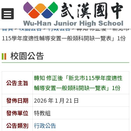
跳
至
選
主
首頁
>
校園公告
>
行政公告
>
轉知 修正後「新北市
單
要
115學年度適性輔導安置一般類科開缺一覽表」1份
內
校園公告
容
區
轉知 修正後「新北市115學年度適性
公告主旨
輔導安置一般類科開缺一覽表」1份
發佈日期
2026 年 1 月 21 日
發佈單位
特教組
公告類別
行政公告