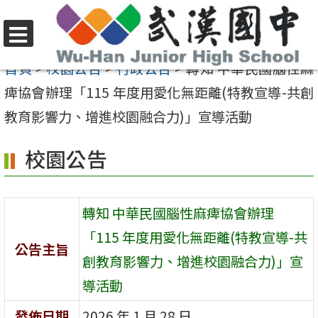
跳
至
選
主
首頁
>
校園公告
>
行政公告
>
轉知 中華民國腦性麻
單
要
痺協會辦理「115 年度用愛化無距離(特教宣導-共創
內
教育影響力、增進校園融合力)」宣導活動
容
校園公告
區
轉知 中華民國腦性麻痺協會辦理
「115 年度用愛化無距離(特教宣導-共
公告主旨
創教育影響力、增進校園融合力)」宣
導活動
發佈日期
2026 年 1 月 28 日