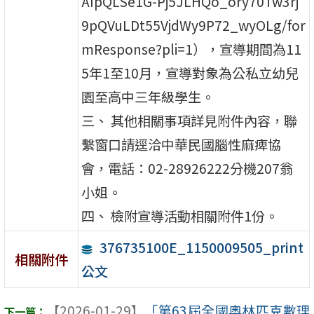
AIpQLSe1G-Pj5JLHQo_ory70Tw3rj
9pQVuLDt55VjdWy9P72_wyOLg/for
mResponse?pli=1），宣導期間為11
5年1至10月，宣導對象為公私立幼兒
園至高中三年級學生。
三、 其他相關事項詳見附件內容，聯
繫窗口請逕洽中華民國腦性麻痺協
會，電話：02-28926222分機207翁
小姐。
四、 檢附宣導活動相關附件1份。
376735100E_1150009505_print
相關附件
公文
【2026-01-29】
「第63屆全國奧林匹克數理