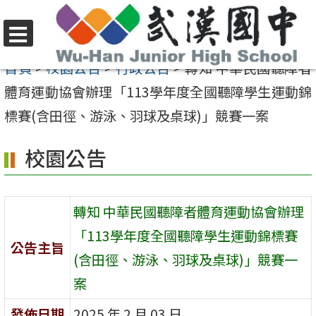
跳
至
選
主
首頁
>
校園公告
>
行政公告
>
轉知 中華民國聽障者
單
要
體育運動協會辦理「113學年度全國聽障學生運動錦
內
標賽(含田徑、游泳、羽球及桌球)」競賽一案
容
校園公告
區
轉知 中華民國聽障者體育運動協會辦理
「113學年度全國聽障學生運動錦標賽
公告主旨
(含田徑、游泳、羽球及桌球)」競賽一
案
發佈日期
2025 年 2 月 03 日