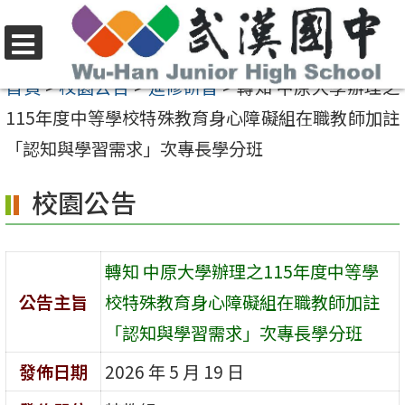
跳
至
選
主
首頁
>
校園公告
>
進修研習
>
轉知 中原大學辦理之
單
要
115年度中等學校特殊教育身心障礙組在職教師加註
內
「認知與學習需求」次專長學分班
容
校園公告
區
轉知 中原大學辦理之115年度中等學
公告主旨
校特殊教育身心障礙組在職教師加註
「認知與學習需求」次專長學分班
發佈日期
2026 年 5 月 19 日