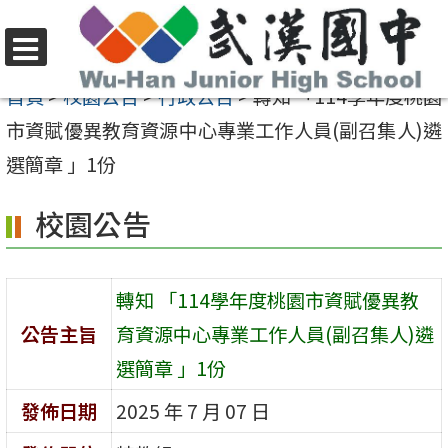
跳
至
選
主
首頁
>
校園公告
>
行政公告
>
轉知 「114學年度桃園
單
要
市資賦優異教育資源中心專業工作人員(副召集人)遴
內
選簡章 」1份
容
校園公告
區
轉知 「114學年度桃園市資賦優異教
公告主旨
育資源中心專業工作人員(副召集人)遴
選簡章 」1份
發佈日期
2025 年 7 月 07 日