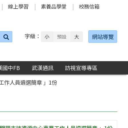
線上學習
素養品學堂
校務信箱
字級：
送出
網站導覽
小
預設
大
搜
尋：
漢國中FB
武漢通訊
訪視宣導專區
工作人員遴選簡章 」1份
為問題支持資源中心專業工作人員遴選簡章 」1份