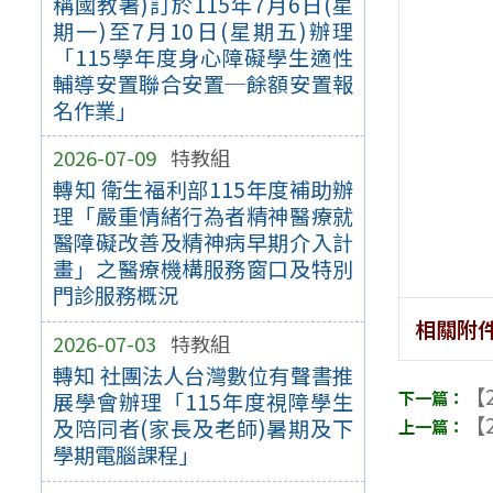
稱國教署)訂於115年7月6日(星
期一)至7月10日(星期五)辦理
「115學年度身心障礙學生適性
輔導安置聯合安置─餘額安置報
名作業」
2026-07-09
特教組
轉知 衛生福利部115年度補助辦
理「嚴重情緒行為者精神醫療就
醫障礙改善及精神病早期介入計
畫」之醫療機構服務窗口及特別
門診服務概況
相關附
2026-07-03
特教組
轉知 社團法人台灣數位有聲書推
【2
展學會辦理「115年度視障學生
【2
及陪同者(家長及老師)暑期及下
學期電腦課程」