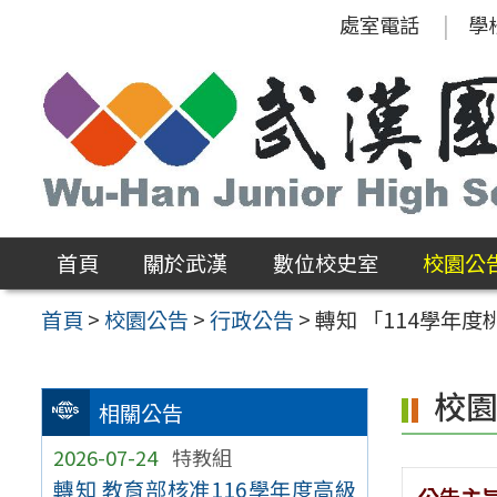
跳
處室電話
學
至
主
要
內
容
區
首頁
關於武漢
數位校史室
校園公
首頁
>
校園公告
>
行政公告
>
轉知 「114學年
校
相關公告
2026-07-24
特教組
轉知 教育部核准116學年度高級
公告主