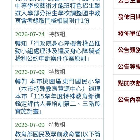
中等學校藝術才能班特色招生甄
選入學部分招生學校調整國中教
發佈日
育會考錄取門檻相關附件1份
發佈單
2026-07-24
特教組
轉知「行政院身心障礙者權益推
公告類
動小組處理涉及違反身心障礙者
權利公約申訴案件作業原則」
公告等
2026-07-09
特教組
轉知 本市桃園區東門國民小學
點閱次
（本市特殊教育資源中心）辦理
本市「115學年度特殊教育新進
公告內
鑑定評估人員培訓第二、三階段
實施計畫」
2026-07-09
特教組
教育部國民及學前教育署(以下簡