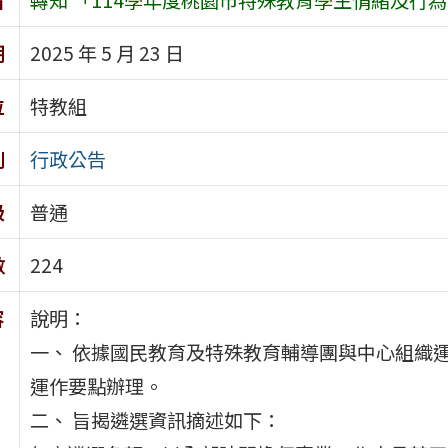
期
2025 年 5 月 23 日
位
特教組
別
行政公告
級
普通
數
224
容
說明：
一、 依據國民教育及特殊教育輔導團與中心組織
運作要點辦理。
二、 旨揭遴選資訊摘述如下：