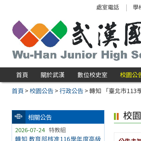
跳
處室電話
學
至
主
要
內
容
區
首頁
關於武漢
數位校史室
校園公
首頁
>
校園公告
>
行政公告
>
轉知 「臺北市11
校
相關公告
2026-07-24
特教組
轉知 教育部核准116學年度高級
公告主