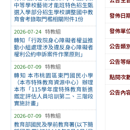
中等學校藝術才能班特色招生甄
選入學部分招生學校調整國中教
發佈日
育會考錄取門檻相關附件1份
發佈單
2026-07-24
特教組
轉知「行政院身心障礙者權益推
公告類
動小組處理涉及違反身心障礙者
權利公約申訴案件作業原則」
公告等
2026-07-09
特教組
轉知 本市桃園區東門國民小學
點閱次
（本市特殊教育資源中心）辦理
本市「115學年度特殊教育新進
公告內
鑑定評估人員培訓第二、三階段
實施計畫」
2026-07-09
特教組
教育部國民及學前教育署(以下簡