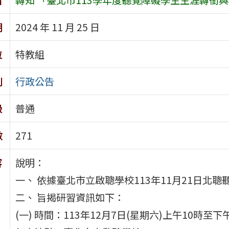
期
2024 年 11 月 25 日
位
特教組
別
行政公告
級
普通
數
271
容
說明：
一、 依據臺北市立啟聰學校113年11月21日北聰聽字
二、 旨揭研習資訊如下：
(一) 時間：113年12月7日(星期六)上午10時至下