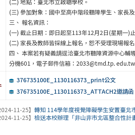
(二) 地點：臺北市立啟聰學校。
(三) 參加對象：國中至高中階段聽障學生、家長
三、 報名資訊：
(一) 截止日期：即日起至113年12月2日(星期一)
(二) 家長及教師皆採線上報名，恕不受理現場報
四、 本案若有疑義請逕洽臺北市聽障資源中心輔導服
分機601，電子郵件信箱：2033@tmd.tp. edu.t
376735100E_1130116373_print公文
件
376735100E_1130116373_ATTACH2邀請函
024-11-25】
轉知 114學年度視覺障礙學生安置臺北市
024-11-25】
檢送本校辦理「非山非市北區整合性計畫」