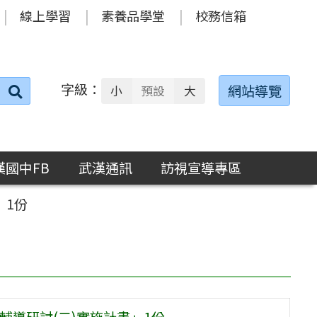
線上學習
素養品學堂
校務信箱
字級：
送出
網站導覽
小
預設
大
搜
尋：
漢國中FB
武漢通訊
訪視宣導專區
」1份
輔導研討(二)實施計畫」1份