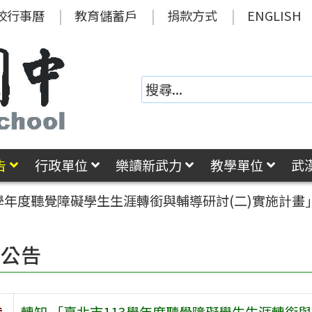
校行事曆
教育儲蓄戶
捐款方式
ENGLISH
告
行政單位
樂讀新武力
教學單位
武
3學年度聽覺障礙學生生涯轉銜與輔導研討(二)實施計畫
園公告
旨
轉知 「臺北市113學年度聽覺障礙學生生涯轉銜與