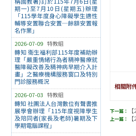
稱國教署)訂於115年7月6日(星
期一)至7月10日(星期五)辦理
「115學年度身心障礙學生適性
輔導安置聯合安置─餘額安置報
名作業」
2026-07-09
特教組
轉知 衛生福利部115年度補助辦
理「嚴重情緒行為者精神醫療就
醫障礙改善及精神病早期介入計
畫」之醫療機構服務窗口及特別
門診服務概況
相關附
2026-07-03
特教組
轉知 社團法人台灣數位有聲書推
【2
展學會辦理「115年度視障學生
及陪同者(家長及老師)暑期及下
【2
學期電腦課程」