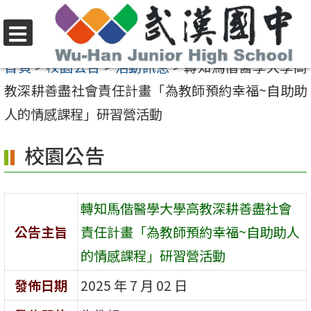
跳
至
選
主
首頁
>
校園公告
>
活動訊息
>
轉知馬偕醫學大學高
單
要
教深耕善盡社會責任計畫「為教師預約幸福~自助助
內
人的情感課程」研習營活動
容
校園公告
區
轉知馬偕醫學大學高教深耕善盡社會
公告主旨
責任計畫「為教師預約幸福~自助助人
的情感課程」研習營活動
發佈日期
2025 年 7 月 02 日