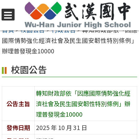
跳
至
選
主
首頁
>
校園公告
>
行政公告
>
轉知財政部依「因應
單
要
國際情勢強化經濟社會及民生國安韌性特別條例」
內
辦理普發現金10000
容
校園公告
區
轉知財政部依「因應國際情勢強化經
公告主旨
濟社會及民生國安韌性特別條例」辦
理普發現金10000
發佈日期
2025 年 10 月 31 日