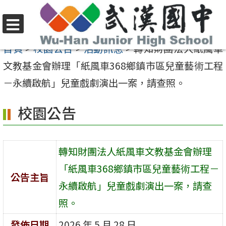
跳
至
選
主
首頁
>
校園公告
>
活動訊息
>
轉知財團法人紙風車
單
要
文教基金會辦理「紙風車368鄉鎮市區兒童藝術工程
內
－永續啟航」兒童戲劇演出一案，請查照。
容
校園公告
區
轉知財團法人紙風車文教基金會辦理
「紙風車368鄉鎮市區兒童藝術工程－
公告主旨
永續啟航」兒童戲劇演出一案，請查
照。
發佈日期
2026 年 5 月 28 日