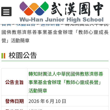
跳
至
選
主
首頁
>
校園公告
>
進修研習
>
轉知財團法人中華民
單
要
國佛教慈濟慈善事業基金會辦理「教師心靈成長
內
營」活動簡章
容
校園公告
區
轉知財團法人中華民國佛教慈濟慈善
公告主旨
事業基金會辦理「教師心靈成長營」
活動簡章
發佈日期
2026 年 6 月 10 日