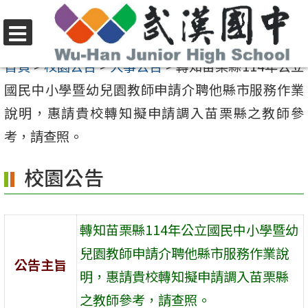
跳
至
選
主
首頁
>
校園公告
>
人事公告
>
轉知苗栗縣114年公立
單
要
國民中小學暨幼兒園教師申請介聘他縣市服務作業
內
說明，惠請貴校轉知擬申請調入苗栗縣之教師參
容
考，請查照。
區
校園公告
轉知苗栗縣114年公立國民中小學暨幼
兒園教師申請介聘他縣市服務作業說
公告主旨
明，惠請貴校轉知擬申請調入苗栗縣
之教師參考，請查照。