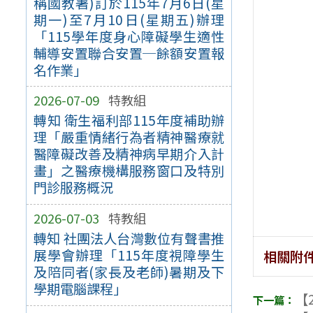
稱國教署)訂於115年7月6日(星
期一)至7月10日(星期五)辦理
「115學年度身心障礙學生適性
輔導安置聯合安置─餘額安置報
名作業」
2026-07-09
特教組
轉知 衛生福利部115年度補助辦
理「嚴重情緒行為者精神醫療就
醫障礙改善及精神病早期介入計
畫」之醫療機構服務窗口及特別
門診服務概況
2026-07-03
特教組
轉知 社團法人台灣數位有聲書推
展學會辦理「115年度視障學生
相關附
及陪同者(家長及老師)暑期及下
學期電腦課程」
【2