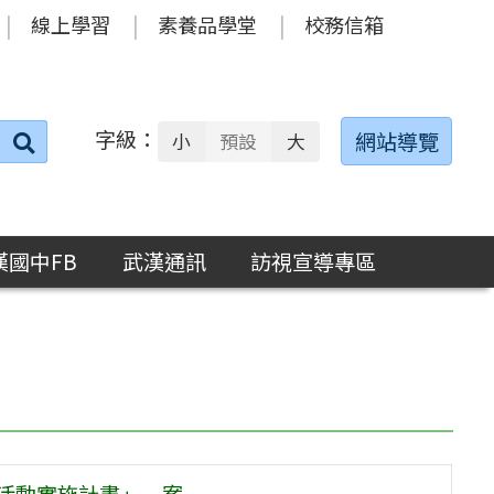
線上學習
素養品學堂
校務信箱
字級：
送出
網站導覽
小
預設
大
搜
尋：
漢國中FB
武漢通訊
訪視宣導專區
營活動實施計畫」一案