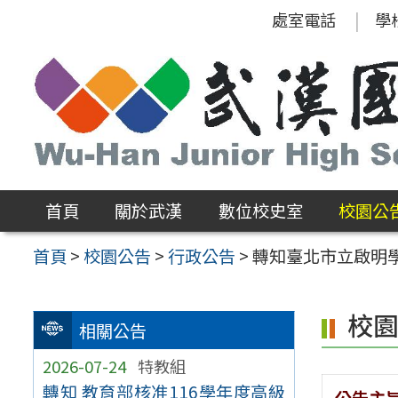
跳
處室電話
學
至
主
要
內
容
區
首頁
關於武漢
數位校史室
校園公
首頁
>
校園公告
>
行政公告
>
轉知臺北市立啟明
校
相關公告
2026-07-24
特教組
轉知 教育部核准116學年度高級
公告主