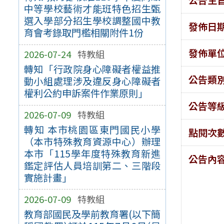
中等學校藝術才能班特色招生甄
選入學部分招生學校調整國中教
發佈日
育會考錄取門檻相關附件1份
發佈單
2026-07-24
特教組
轉知「行政院身心障礙者權益推
公告類
動小組處理涉及違反身心障礙者
權利公約申訴案件作業原則」
公告等
2026-07-09
特教組
轉知 本市桃園區東門國民小學
點閱次
（本市特殊教育資源中心）辦理
本市「115學年度特殊教育新進
公告內
鑑定評估人員培訓第二、三階段
實施計畫」
2026-07-09
特教組
教育部國民及學前教育署(以下簡