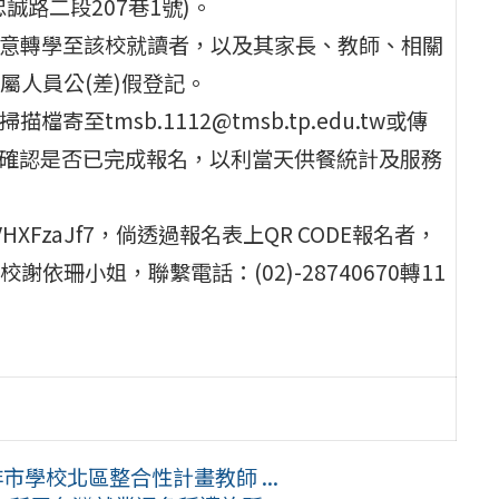
誠路二段207巷1號)。
有意轉學至該校就讀者，以及其家長、教師、相關
屬人員公(差)假登記。
至tmsb.1112@tmsb.tp.edu.tw或傳
辦人員確認是否已完成報名，以利當天供餐統計及服務
Q3igVHXFzaJf7，倘透過報名表上QR CODE報名者，
珊小姐，聯繫電話：(02)-28740670轉11
市學校北區整合性計畫教師 ...