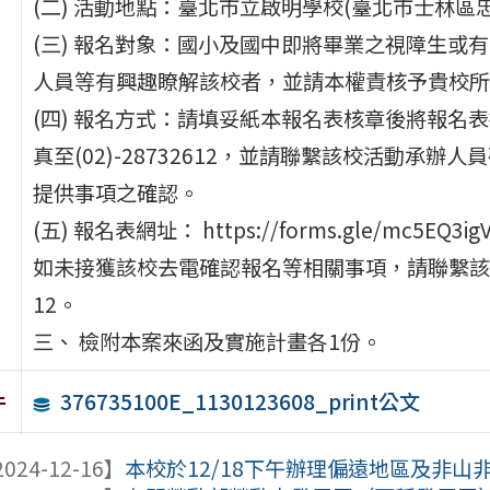
(二) 活動地點：臺北市立啟明學校(臺北市士林區忠
(三) 報名對象：國小及國中即將畢業之視障生或
人員等有興趣瞭解該校者，並請本權責核予貴校所
(四) 報名方式：請填妥紙本報名表核章後將報名表掃描檔寄
真至(02)-28732612，並請聯繫該校活動承
提供事項之確認。
(五) 報名表網址： https://forms.gle/mc5E
如未接獲該校去電確認報名等相關事項，請聯繫該校謝依
12。
三、 檢附本案來函及實施計畫各1份。
376735100E_1130123608_print公文
件
024-12-16】
本校於12/18下午辦理偏遠地區及非山非