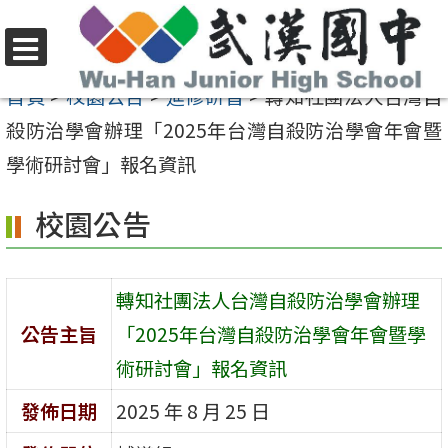
跳
至
選
主
首頁
>
校園公告
>
進修研習
>
轉知社團法人台灣自
單
要
殺防治學會辦理「2025年台灣自殺防治學會年會暨
內
學術研討會」報名資訊
容
校園公告
區
轉知社團法人台灣自殺防治學會辦理
公告主旨
「2025年台灣自殺防治學會年會暨學
術研討會」報名資訊
發佈日期
2025 年 8 月 25 日