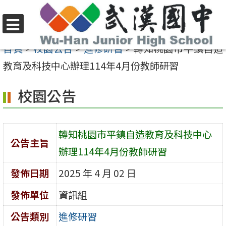
跳
至
選
主
首頁
>
校園公告
>
進修研習
>
轉知桃園市平鎮自造
單
要
教育及科技中心辦理114年4月份教師研習
內
校園公告
容
區
轉知桃園市平鎮自造教育及科技中心
公告主旨
辦理114年4月份教師研習
發佈日期
2025 年 4 月 02 日
發佈單位
資訊組
公告類別
進修研習