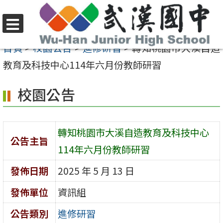
跳
至
選
主
首頁
>
校園公告
>
進修研習
>
轉知桃園市大溪自造
單
要
教育及科技中心114年六月份教師研習
內
校園公告
容
區
轉知桃園市大溪自造教育及科技中心
公告主旨
114年六月份教師研習
發佈日期
2025 年 5 月 13 日
發佈單位
資訊組
公告類別
進修研習