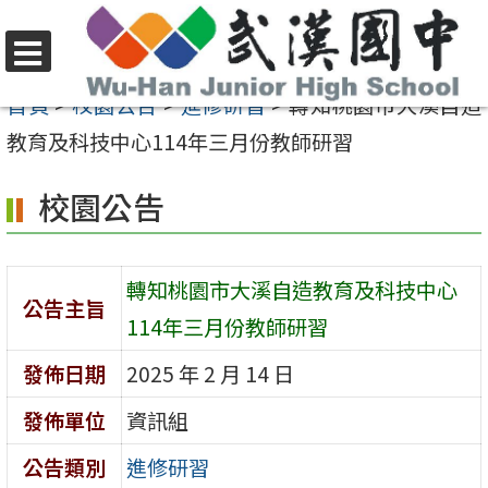
跳
至
選
主
首頁
>
校園公告
>
進修研習
>
轉知桃園市大溪自造
單
要
教育及科技中心114年三月份教師研習
內
校園公告
容
區
轉知桃園市大溪自造教育及科技中心
公告主旨
114年三月份教師研習
發佈日期
2025 年 2 月 14 日
發佈單位
資訊組
公告類別
進修研習