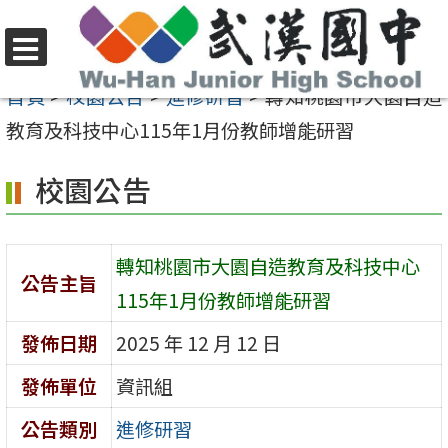
跳
至
選
主
首頁
>
校園公告
>
進修研習
>
轉知桃園市大園自造
單
要
教育及科技中心115年1月份教師增能研習
內
校園公告
容
區
轉知桃園市大園自造教育及科技中心
公告主旨
115年1月份教師增能研習
發佈日期
2025 年 12 月 12 日
發佈單位
資訊組
公告類別
進修研習