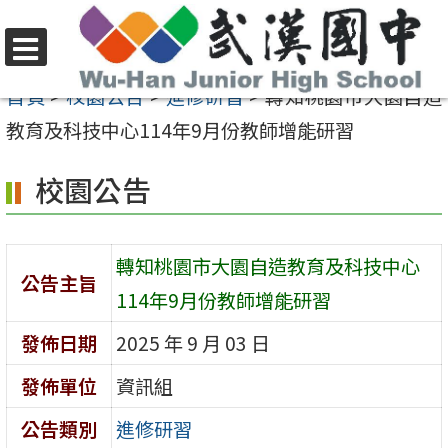
跳
至
選
主
首頁
>
校園公告
>
進修研習
>
轉知桃園市大園自造
單
要
教育及科技中心114年9月份教師增能研習
內
校園公告
容
區
轉知桃園市大園自造教育及科技中心
公告主旨
114年9月份教師增能研習
發佈日期
2025 年 9 月 03 日
發佈單位
資訊組
公告類別
進修研習