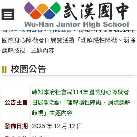
跳
至
選
主
首頁
>
校園公告
>
行政公告
>
轉知本府社會局114年
單
要
國際身心障礙者日展覽活動「理解隱性障礙、消除
內
誤解歧視」主題內容
容
校園公告
區
轉知本府社會局114年國際身心障礙者
公告主旨
日展覽活動「理解隱性障礙、消除誤解
歧視」主題內容
發佈日期
2025 年 12 月 12 日