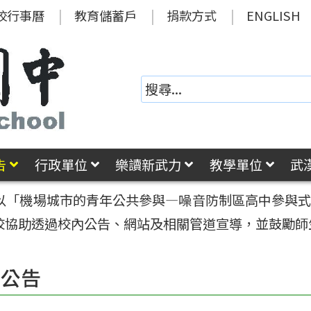
校行事曆
教育儲蓄戶
捐款方式
ENGLISH
告
行政單位
樂讀新武力
教學單位
武
以「機場城市的青年公共參與—噪音防制區高中參與式預
校協助透過校內公告、網站及相關管道宣導，並鼓勵師
園公告