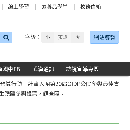
線上學習
素養品學堂
校務信箱
字級：
送出
網站導覽
小
預設
大
搜
尋：
漢國中FB
武漢通訊
訪視宣導專區
算行動」計畫入圍第20屆OIDP公民參與最佳實
生踴躍參與投票，請查照。