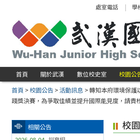
跳
處室電話
學
至
主
要
內
容
區
首頁
關於武漢
數位校史室
校園公
首頁
>
校園公告
>
活動訊息
>
轉知本府環境保護
踐獎決賽，為爭取佳績並提升國際能見度，請貴
校
相關公告
2026-08-04
訓育組