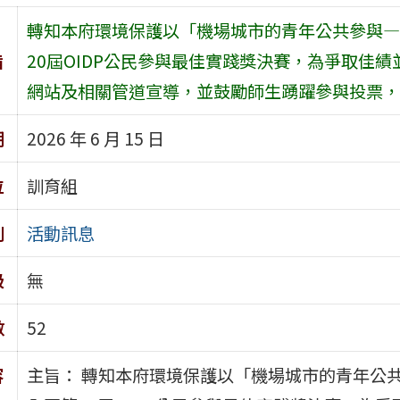
轉知本府環境保護以「機場城市的青年公共參與—
旨
20屆OIDP公民參與最佳實踐獎決賽，為爭取佳
網站及相關管道宣導，並鼓勵師生踴躍參與投票，
期
2026 年 6 月 15 日
位
訓育組
別
活動訊息
級
無
數
52
容
主旨： 轉知本府環境保護以「機場城市的青年公