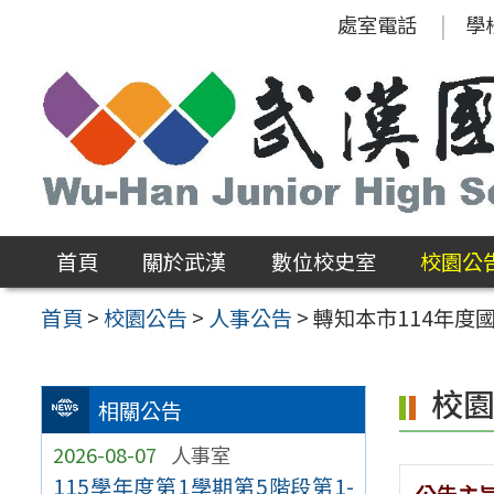
跳
處室電話
學
至
主
要
內
容
區
首頁
關於武漢
數位校史室
校園公
首頁
>
校園公告
>
人事公告
>
轉知本市114年度
校
相關公告
2026-08-07
人事室
115學年度第1學期第5階段第1-
公告主