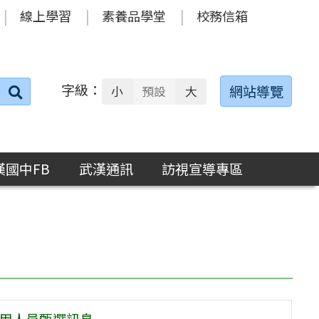
線上學習
素養品學堂
校務信箱
字級：
送出
網站導覽
小
預設
大
搜
尋：
漢國中FB
武漢通訊
訪視宣導專區
候用人員甄選訊息