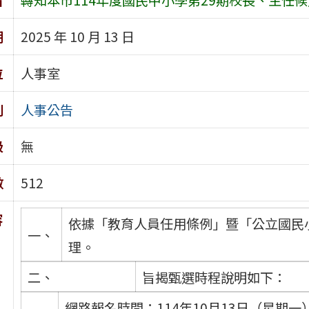
期
2025 年 10 月 13 日
位
人事室
別
人事公告
級
無
數
512
容
依據「教育人員任用條例」暨「公立國民
一、
理。
二、
旨揭甄選時程說明如下：
網路報名時間：114年10月13日（星期一）