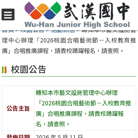
跳
至
選
主
首頁
>
校園公告
>
活動訊息
>
轉知本市藝文設施管
單
要
理中心辦理「2026桃園合唱藝術節－入校教育推
內
廣」合唱推廣課程，請貴校踴躍報名，請查照。
容
校園公告
區
轉知本市藝文設施管理中心辦理
「2026桃園合唱藝術節－入校教育推
公告主旨
廣」合唱推廣課程，請貴校踴躍報
名，請查照。
發佈日期
2026 年 5 月 11 日