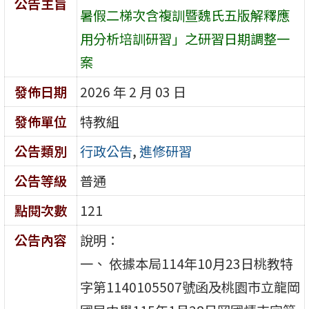
公告主旨
暑假二梯次含複訓暨魏氏五版解釋應
用分析培訓研習」之研習日期調整一
案
發佈日期
2026 年 2 月 03 日
發佈單位
特教組
公告類別
行政公告
,
進修研習
公告等級
普通
點閱次數
121
公告內容
說明：
一、 依據本局114年10月23日桃教特
字第1140105507號函及桃園市立龍岡