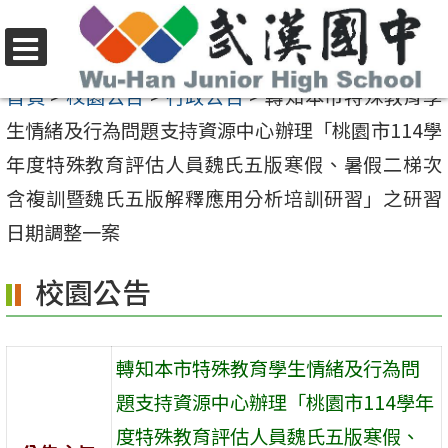
跳
至
選
主
首頁
>
校園公告
>
行政公告
>
轉知本市特殊教育學
單
要
生情緒及行為問題支持資源中心辦理「桃園市114學
內
年度特殊教育評估人員魏氏五版寒假、暑假二梯次
容
含複訓暨魏氏五版解釋應用分析培訓研習」之研習
區
日期調整一案
校園公告
轉知本市特殊教育學生情緒及行為問
題支持資源中心辦理「桃園市114學年
度特殊教育評估人員魏氏五版寒假、