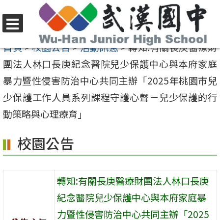
跳
至
選
主
首頁
>
校園公告
>
活動訊息
>
轉知:有關長庚醫療財
單
要
團法人林口長庚紀念醫院兒少保護中心與本府家庭
內
暴力暨性侵害防治中心共同主辦「2025年桃園市兒
容
少保護工作人員系列課程守護心聲－兒少保護的行
區
動策略與心理療育」
校園公告
轉知:有關長庚醫療財團法人林口長庚
紀念醫院兒少保護中心與本府家庭暴
力暨性侵害防治中心共同主辦「2025