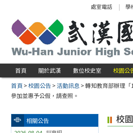
跳
處室電話
學
至
主
要
內
容
區
首頁
關於武漢
數位校史室
校園公
首頁
>
校園公告
>
活動訊息
>
轉知教育部辦理「
參加並惠予公假，請查照。
校
相關公告
2026-08-04
訓育組