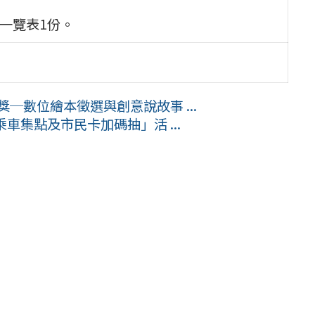
訊一覽表1份。
創獎─數位繪本徵選與創意說故事 ...
車集點及市民卡加碼抽」活 ...