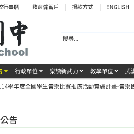
校行事曆
教育儲蓄戶
捐款方式
ENGLISH
告
行政單位
樂讀新武力
教學單位
武
114學年度全國學生音樂比賽推廣活動實施計畫-音
園公告