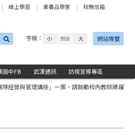
線上學習
素養品學堂
校務信箱
字級：
送出
網站導覽
小
預設
大
搜
尋：
漢國中FB
武漢通訊
訪視宣導專區
樂團隊經營與管理講座」一案，請鼓勵校內教師踴躍