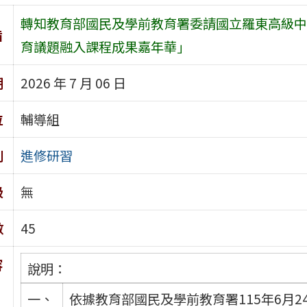
轉知教育部國民及學前教育署委請國立羅東高級中學
旨
育議題融入課程成果嘉年華」
期
2026 年 7 月 06 日
位
輔導組
別
進修研習
級
無
數
45
容
說明：
一、
依據教育部國民及學前教育署115年6月24