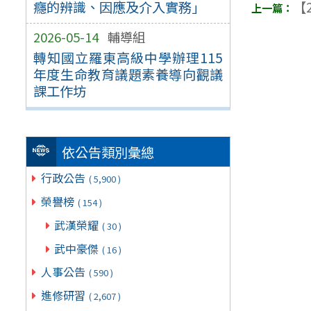
癮的辨識、因應及介入實務」
【2
2026-05-14
輔導組
轉知國立羅東高級中學辦理115
年度生命教育議題素養導向觀議
課工作坊
依公告類別彙總
行政公告
( 5,900 )
榮譽榜
( 154 )
武漢榮耀
( 30 )
武中豪傑
( 16 )
人事公告
( 590 )
進修研習
( 2,607 )