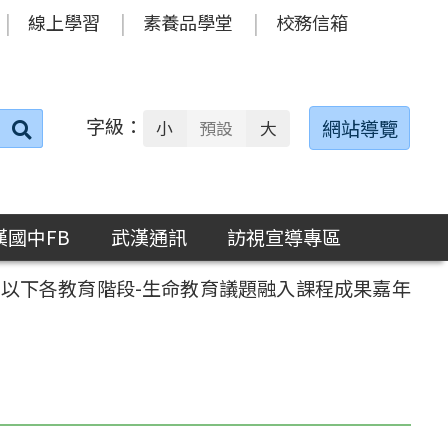
線上學習
素養品學堂
校務信箱
字級：
送出
網站導覽
小
預設
大
搜
尋：
漢國中FB
武漢通訊
訪視宣導專區
中以下各教育階段-生命教育議題融入課程成果嘉年