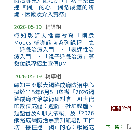
防治專業知能培訓工作坊－接住
迷『網』的心：網路成癮的辨
識、因應及介入實務」
2026-05-19
輔導組
轉知彰師大推廣教育「精緻
Moocs-輔導諮商系列課程」之
「遊戲治療入門」、「表達性治
療入門」、「親子遊戲治療」等
數位課程招生宣傳DM
2026-05-19
輔導組
轉知中亞聯大網路成癮防治中心
擬於115年6月5日舉辦「2026網
路成癮防治學術研討會—AI世代
的數位成癮：遊戲、社群媒體、
相關附
短語音及AI聊天依賴」及「2026
網路成癮防治專業知能培訓工作
【2
坊－接住迷『網』的心：網路成