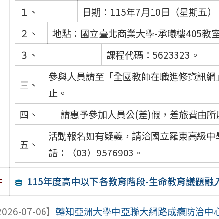
１、
日期：115年7月10日（星期五）
２、
地點：國立臺北商業大學-承曦樓405教室
３、
課程代碼：5623323。
參與人員請至「全國教師在職進修資訊網
三、
止。
四、
請惠予參加人員公(差)假，差旅費由
活動報名如有疑義，請洽國立羅東高級中
五、
話：（03）9576903。
115年度高中以下各教育階段-生命教育議題
件
026-07-06】
轉知亞洲大學中亞聯大網路成癮防治中心辦理