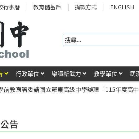
校行事曆
教育儲蓄戶
捐款方式
ENGLISH
告
行政單位
樂讀新武力
教學單位
武
學前教育署委請國立羅東高級中學辦理「115年度高
園公告