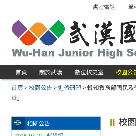
跳
處室電話
學
至
主
要
內
容
區
首頁
關於武漢
數位校史室
校園公
首頁
>
校園公告
>
進修研習
>
轉知教育部國民及
華」
校
相關公告
2026-07-21
輔導組