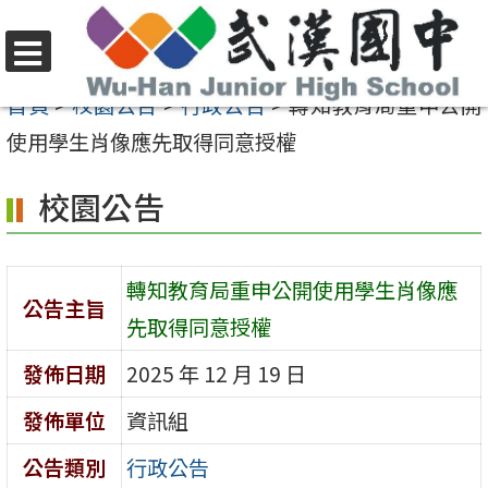
跳
至
選
主
首頁
>
校園公告
>
行政公告
>
轉知教育局重申公開
單
要
使用學生肖像應先取得同意授權
內
校園公告
容
區
轉知教育局重申公開使用學生肖像應
公告主旨
先取得同意授權
發佈日期
2025 年 12 月 19 日
發佈單位
資訊組
公告類別
行政公告