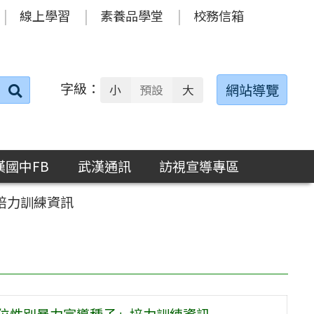
線上學習
素養品學堂
校務信箱
字級：
送出
網站導覽
小
預設
大
搜
尋：
漢國中FB
武漢通訊
訪視宣導專區
培力訓練資訊
數位性別暴力宣導種子」培力訓練資訊