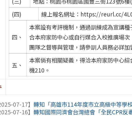
(三)
地點：桃園市桃園區國豐三街123號6樓
(四)
線上報名網址：https://reurl.cc/4L
本案設有考評機制，通過訓練成為宣講種
四、
合本府家防中心或自行媒合入校推廣場次
團隊之督導與管理，請參訓人員務必詳加
本案倘有相關疑義，得洽本府家防中心綜合規
五、
機210。
件
025-07-17】
轉知「高雄市114年度市立高級中等學
025-07-16】
轉知國際同濟會台灣總會「全民CPR反毒