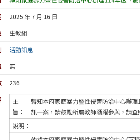
期
2025 年 7 月 16 日
位
生教組
別
活動訊息
級
無
數
236
容
主
轉知本府家庭暴力暨性侵害防治中心辦理
旨：
訊一案，請鼓勵所屬教師踴躍參與，請查
說明：
依據本府家庭暴力暨性侵害防治中心(下稱本