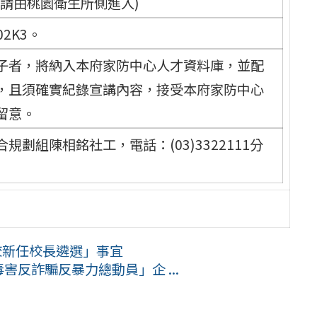
(請由桃園衛生所側進入)
02K3。
子者，將納入本府家防中心人才資料庫，並配
，且須確實紀錄宣講內容，接受本府家防中心
留意。
劃組陳相銘社工，電話：(03)3322111分
校新任校長遴選」事宜
害反詐騙反暴力總動員」企 ...