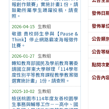
報創作競賽」實施計畫1 份，請
鼓勵所屬學生踴躍投稿，請查
發佈日
照。
發佈單
2026-04-15
生教組
敬邀 貴校師生參與【Pause &
公告類
Think】停止網路霸凌海報徵件
比賽。
公告等
2026-01-27
生教組
轉知教育部國民及學前教育署委
點閱次
請國立屏東大學辦理「114學年
度性別平等教育課程教學教案徵
公告內
選實施計畫」1份，請查照。
2025-10-02
生教組
檢送桃園市114年度友善校園學
生事務與輔導工作－－高中、國