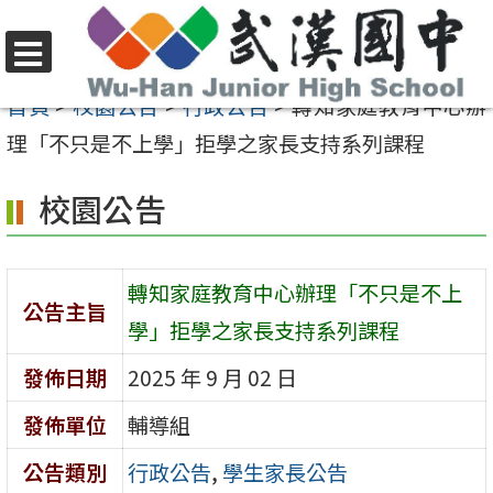
跳
至
選
主
首頁
>
校園公告
>
行政公告
>
轉知家庭教育中心辦
單
要
理「不只是不上學」拒學之家長支持系列課程
內
校園公告
容
區
轉知家庭教育中心辦理「不只是不上
公告主旨
學」拒學之家長支持系列課程
發佈日期
2025 年 9 月 02 日
發佈單位
輔導組
公告類別
行政公告
,
學生家長公告