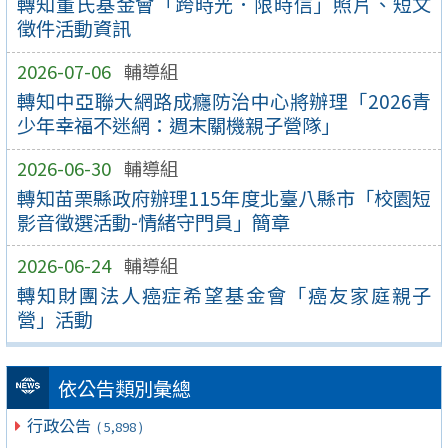
轉知董氏基金會「跨時光．限時信」照片、短文
徵件活動資訊
2026-07-06
輔導組
轉知中亞聯大網路成癮防治中心將辦理「2026青
少年幸福不迷網：週末關機親子營隊」
2026-06-30
輔導組
轉知苗栗縣政府辦理115年度北臺八縣市「校園短
影音徵選活動-情緒守門員」簡章
2026-06-24
輔導組
轉知財團法人癌症希望基金會「癌友家庭親子
營」活動
依公告類別彙總
行政公告
( 5,898 )