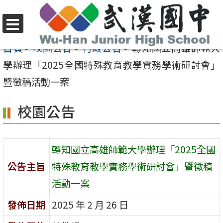
跳
至
選
主
首頁
>
校園公告
>
行政公告
>
轉知國立高雄師範大
單
要
學辦理「2025全國特殊教育教學實務學術研討會」
內
暨徵稿活動一案
容
校園公告
區
轉知國立高雄師範大學辦理「2025全國
公告主旨
特殊教育教學實務學術研討會」暨徵稿
活動一案
發佈日期
2025 年 2 月 26 日