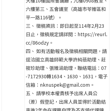
大樓10樓國際會議廳；九樓0908教室、
六樓第三、五會議室（高雄市苓雅區和
平一路116號）。
三、 徵稿資訊：即日起至114年2月23
日止，徵稿規定請詳閱：https://reurl.
cc/86odzy。
四、 如有活動報名及徵稿相關問題，請
逕洽國立高雄師範大學許純蓓助理、莊
筱珍助理、張雅涵助理，聯絡電話：07
-7172930轉1634、1630、1631，電子
信箱：nknuspek@gmail.com。
五、 請學校本權責核予出席人員公
（差）假登記，出席人員並得於活動結
束後2年內在課務自理及不支領代課鐘