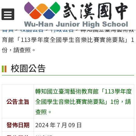
跳
至
選
主
首頁
>
校園公告
>
行政公告
>
轉知國立臺灣藝術教
單
要
育館「113學年度全國學生音樂比賽實施要點」1
內
份，請查照。
容
校園公告
區
轉知國立臺灣藝術教育館「113學年度
公告主旨
全國學生音樂比賽實施要點」1份，請
查照。
發佈日期
2024 年 7 月 09 日