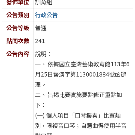
發佈單位
訓育組
公告類別
行政公告
公告等級
普通
點閱次數
241
公告內容
說明：
一、 依據國立臺灣藝術教育館113年6
月25日藝演字第1130001884號函辦
理。
二、 旨揭比賽實施要點修正重點如
下：
(一) 個人項目「口琴獨奏」比賽類
別，限複音口琴；自選曲得使用半音