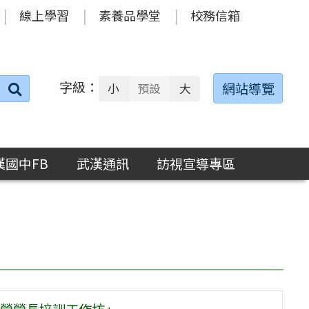
線上學習
素養品學堂
校務信箱
字級：
送出
網站導覽
小
預設
大
搜
尋：
漢國中FB
武漢通訊
訪視宣導專區
營營長培訓工作坊」