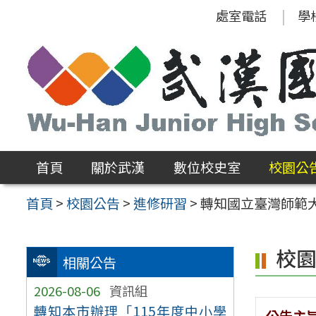
跳
處室電話
學
至
主
要
內
容
區
首頁
關於武漢
數位校史室
校園公
首頁
>
校園公告
>
進修研習
>
轉知國立臺灣師範
校
相關公告
2026-08-06
資訊組
轉知本市辦理「115年度中小學
公告主