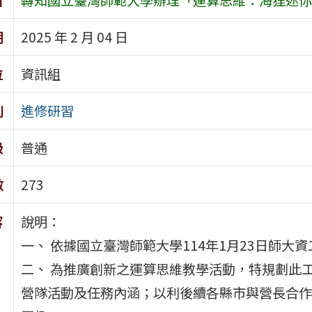
期
2025 年 2 月 04 日
位
資訊組
別
進修研習
級
普通
數
273
容
說明：
一、 依據國立臺灣師範大學114年1月23日師大資工
二、 為推廣創新之運算思維教學活動，特規劃此
營隊活動及任務內涵；以利後續各縣市與營長合作