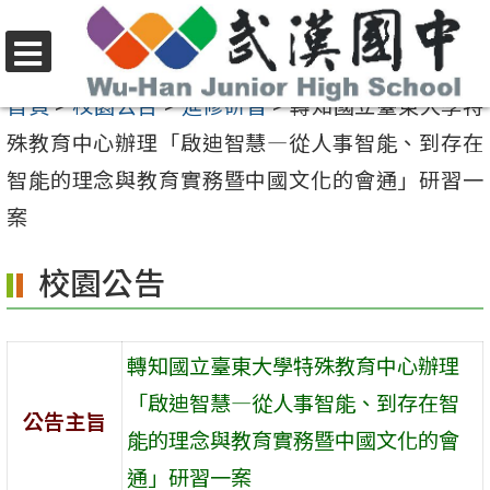
跳
至
選
主
首頁
>
校園公告
>
進修研習
>
轉知國立臺東大學特
單
要
殊教育中心辦理「啟迪智慧—從人事智能、到存在
內
智能的理念與教育實務暨中國文化的會通」研習一
容
案
區
校園公告
轉知國立臺東大學特殊教育中心辦理
「啟迪智慧—從人事智能、到存在智
公告主旨
能的理念與教育實務暨中國文化的會
通」研習一案