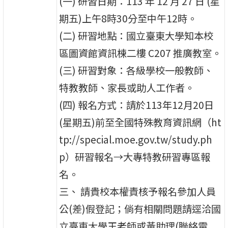
(一) 研習日期：113 年 12 月 27 日 (星
期五)上午8時30分至中午12時。
(二) 研習地點：國立臺東大學知本校
區圖資館資訊棟二樓 C207 推廣教室。
(三) 研習對象：各級學校一般教師、
特教教師、家長或助人工作者。
(四) 報名方式：請於113年12月20日
(星期五)前至全國特殊教育資訊網（ht
tp://special.moe.gov.tw/study.ph
p）研習報名→大專特教研習專區報
名。
三、 請貴校本權責核予報名參加人員
公(差)假登記；倘有相關問題請逕洽國
立臺東大學王老師或黃助理(聯絡電