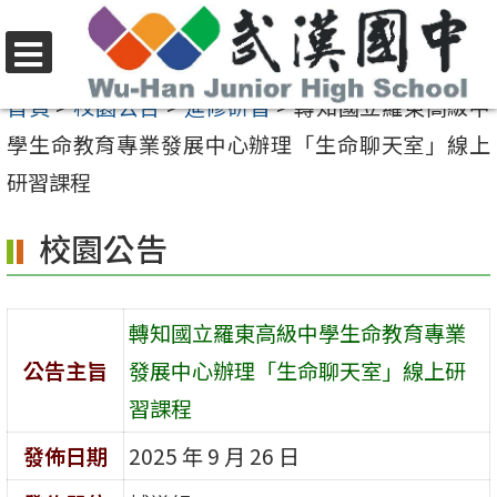
跳
至
選
主
首頁
>
校園公告
>
進修研習
>
轉知國立羅東高級中
單
要
學生命教育專業發展中心辦理「生命聊天室」線上
內
研習課程
容
校園公告
區
轉知國立羅東高級中學生命教育專業
公告主旨
發展中心辦理「生命聊天室」線上研
習課程
發佈日期
2025 年 9 月 26 日