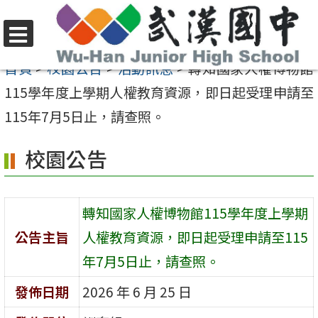
跳
至
選
主
首頁
>
校園公告
>
活動訊息
>
轉知國家人權博物館
單
要
115學年度上學期人權教育資源，即日起受理申請至
內
115年7月5日止，請查照。
容
校園公告
區
轉知國家人權博物館115學年度上學期
公告主旨
人權教育資源，即日起受理申請至115
年7月5日止，請查照。
發佈日期
2026 年 6 月 25 日