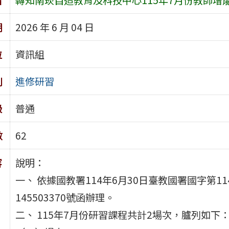
期
2026 年 6 月 04 日
位
資訊組
別
進修研習
級
普通
數
62
容
說明：
一、 依據國教署114年6月30日臺教國署國字第114
145503370號函辦理。
二、 115年7月份研習課程共計2場次，臚列如下