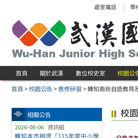
跳
處室電話
學
至
主
要
內
容
區
首頁
關於武漢
數位校史室
校園公
首頁
>
校園公告
>
進修研習
>
轉知南崁自造教育及
校
相關公告
2026-08-06
資訊組
轉知本市辦理「115年度中小學
公告主