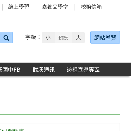
線上學習
素養品學堂
校務信箱
字級：
送出
網站導覽
小
預設
大
搜
尋：
漢國中FB
武漢通訊
訪視宣導專區
能研習計畫