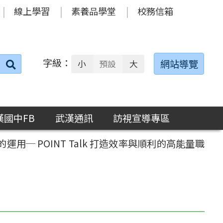
線上學習
素養品學堂
校務信箱
字級：
送出
網站導覽
小
預設
大
搜
尋：
漢國中FB
武漢通訊
訪視宣導專區
用─ POINT Talk 打造效率與順利的高能量職