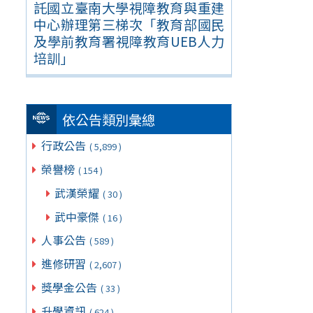
託國立臺南大學視障教育與重建
中心辦理第三梯次「教育部國民
及學前教育署視障教育UEB人力
培訓」
依公告類別彙總
行政公告
( 5,899 )
榮譽榜
( 154 )
武漢榮耀
( 30 )
武中豪傑
( 16 )
人事公告
( 589 )
進修研習
( 2,607 )
獎學金公告
( 33 )
升學資訊
( 624 )