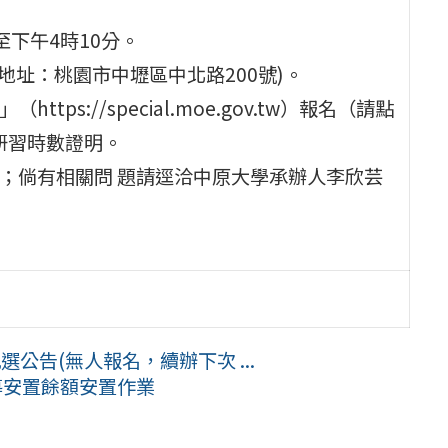
至下午4時10分。
(地址：桃園市中壢區中北路200號)。
ps://special.moe.gov.tw）報名（請點
研習時數證明。
記；倘有相關問 題請逕洽中原大學承辦人李欣芸
選公告(無人報名，續辦下次 ...
導安置餘額安置作業