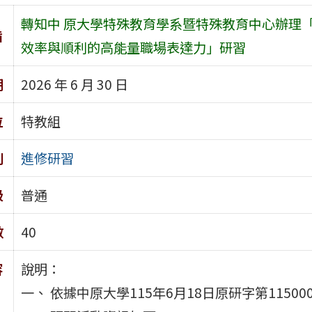
轉知中 原大學特殊教育學系暨特殊教育中心辦理「ESB
旨
效率與順利的高能量職場表達力」研習
期
2026 年 6 月 30 日
位
特教組
別
進修研習
級
普通
數
40
容
說明：
一、 依據中原大學115年6月18日原研字第11500