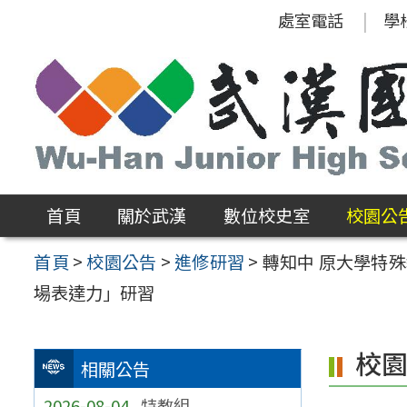
跳
處室電話
學
至
主
要
內
容
區
首頁
關於武漢
數位校史室
校園公
首頁
>
校園公告
>
進修研習
>
轉知中 原大學特殊
場表達力」研習
校
相關公告
2026-08-04
特教組