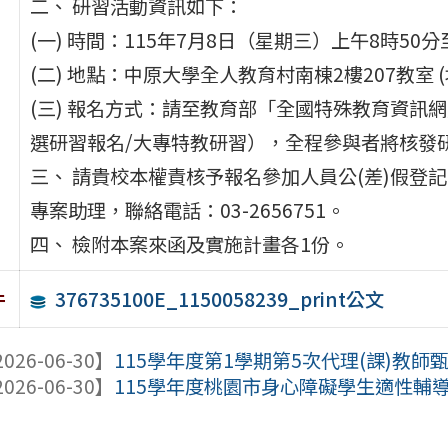
二、 研習活動資訊如下：
(一) 時間：115年7月8日（星期三）上午8時50分
(二) 地點：中原大學全人教育村南棟2樓207教室 
(三) 報名方式：請至教育部「全國特殊教育資訊網」（htt
選研習報名/大專特教研習），全程參與者將核發
三、 請貴校本權責核予報名參加人員公(差)假登
專案助理，聯絡電話：03-2656751。
四、 檢附本案來函及實施計畫各1份。
376735100E_1150058239_print公文
件
026-06-30】
115學年度第1學期第5次代理(課)教師甄
026-06-30】
115學年度桃園市身心障礙學生適性輔