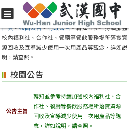
跳
至
選
主
首頁
>
校園公告
>
行政公告
>
轉知並參考持續加強
單
要
校內福利社、合作社、餐廳等餐飲服務場所落實資
內
源回收及宣導減少使用一次用產品等觀念，詳如說
容
明，請查照。
區
校園公告
轉知並參考持續加強校內福利社、合
作社、餐廳等餐飲服務場所落實資源
公告主旨
回收及宣導減少使用一次用產品等觀
念，詳如說明，請查照。