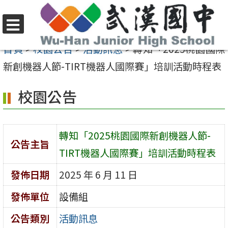
跳
至
選
主
首頁
>
校園公告
>
活動訊息
>
轉知「2025桃園國際
單
要
新創機器人節-TIRT機器人國際賽」培訓活動時程表
內
校園公告
容
區
轉知「2025桃園國際新創機器人節-
公告主旨
TIRT機器人國際賽」培訓活動時程表
發佈日期
2025 年 6 月 11 日
發佈單位
設備組
公告類別
活動訊息