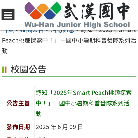
跳
至
選
主
首頁
>
校園公告
>
活動訊息
>
轉知「2025年Smart
單
要
Peach桃趣探索中！」－國中小暑期科普營隊系列活
內
動
容
校園公告
區
轉知「2025年Smart Peach桃趣探索
公告主旨
中！」－國中小暑期科普營隊系列活
動
發佈日期
2025 年 6 月 09 日