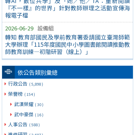
轉AI，數位共學」及「她／他／TA：重新閱讀
『不一樣』的世界」針對教師辦理之活動宣傳海
報電子檔
2026-06-29
設備組
轉知 教育部國民及學前教育署委請國立臺灣師範
大學辦理「115年度國民中小學圖書館閱讀推動教
師教育訓練—初階研習（線上）」
依公告類別彙總
行政公告
( 5,898 )
榮譽榜
( 154 )
武漢榮耀
( 30 )
武中豪傑
( 16 )
人事公告
( 588 )
進修研習
( 2,607 )