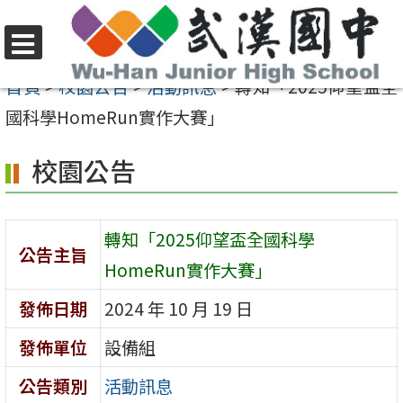
跳
至
選
主
首頁
>
校園公告
>
活動訊息
>
轉知「2025仰望盃全
單
要
國科學HomeRun實作大賽」
內
校園公告
容
區
轉知「2025仰望盃全國科學
公告主旨
HomeRun實作大賽」
發佈日期
2024 年 10 月 19 日
發佈單位
設備組
公告類別
活動訊息