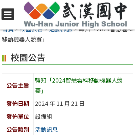
跳
至
選
主
首頁
>
校園公告
>
活動訊息
>
轉知「2024智慧雲科
單
要
移動機器人競賽」
內
校園公告
容
區
轉知「2024智慧雲科移動機器人競
公告主旨
賽」
發佈日期
2024 年 11 月 21 日
發佈單位
設備組
公告類別
活動訊息