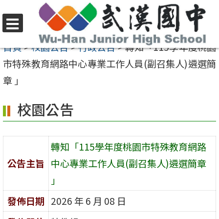
跳
至
選
主
首頁
>
校園公告
>
行政公告
>
轉知「115學年度桃園
單
要
市特殊教育網路中心專業工作人員(副召集人)遴選簡
內
章 」
容
校園公告
區
轉知「115學年度桃園市特殊教育網路
公告主旨
中心專業工作人員(副召集人)遴選簡章
」
發佈日期
2026 年 6 月 08 日