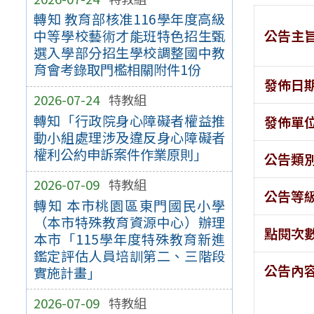
轉知 教育部核准116學年度高級
公告主
中等學校藝術才能班特色招生甄
選入學部分招生學校調整國中教
育會考錄取門檻相關附件1份
發佈日
2026-07-24
特教組
轉知「行政院身心障礙者權益推
發佈單
動小組處理涉及違反身心障礙者
權利公約申訴案件作業原則」
公告類
2026-07-09
特教組
公告等
轉知 本市桃園區東門國民小學
（本市特殊教育資源中心）辦理
點閱次
本市「115學年度特殊教育新進
鑑定評估人員培訓第二、三階段
公告內
實施計畫」
2026-07-09
特教組