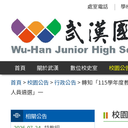
跳
處室電話
學
至
主
要
內
容
區
首頁
關於武漢
數位校史室
校園公
首頁
>
校園公告
>
行政公告
>
轉知「115學年
人員遴選」一
校
相關公告
2026-07-24
特教組