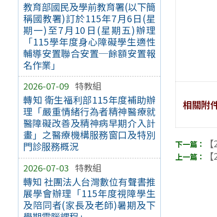
教育部國民及學前教育署(以下簡
稱國教署)訂於115年7月6日(星
期一)至7月10日(星期五)辦理
「115學年度身心障礙學生適性
輔導安置聯合安置─餘額安置報
名作業」
2026-07-09
特教組
轉知 衛生福利部115年度補助辦
相關附
理「嚴重情緒行為者精神醫療就
醫障礙改善及精神病早期介入計
畫」之醫療機構服務窗口及特別
【2
門診服務概況
【2
2026-07-03
特教組
轉知 社團法人台灣數位有聲書推
展學會辦理「115年度視障學生
及陪同者(家長及老師)暑期及下
學期電腦課程」